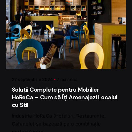
Posted by
Q Stil
27 septembrie 2024
7 min read
Soluții Complete pentru Mobilier
HoReCa – Cum să Îți Amenajezi Localul
cu Stil
Industria HoReCa (Hoteluri, Restaurante,
Cafenele) se bazează pe o combinație
perfectă între...