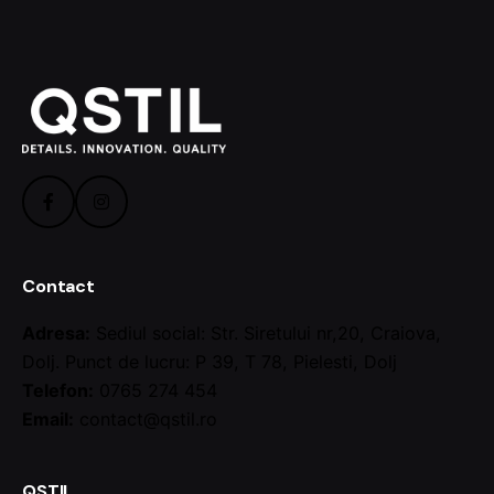
Contact
Adresa:
Sediul social: Str. Siretului nr,20, Craiova,
Dolj. Punct de lucru: P 39, T 78, Pielesti, Dolj
Telefon:
0765 274 454
Email:
contact@qstil.ro
QSTIL