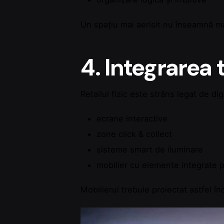
Un spațiu mai aerisit nu înseamnă ma
4. Integrarea 
Retailul fizic este strâns legat de d
ecrane interactive
zone click & collect
sisteme smart de iluminare
mobilier cu elemente integrate p
Mobilierul trebuie proiectat astfel în