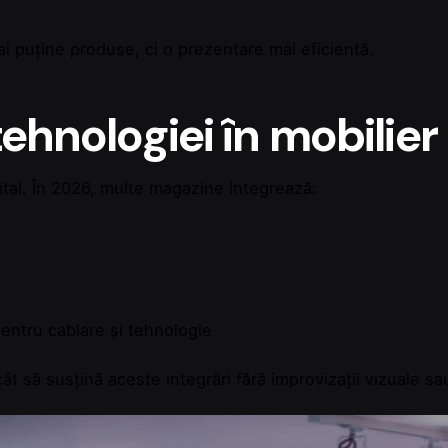
i puține produse, ci o prezentare mai eficientă.
tehnologiei în mobilier
igital. În 2026, multe magazine integrează:
entru cablare și tehnologie
cât să susțină aceste integrări fără improvizații vizuale sa