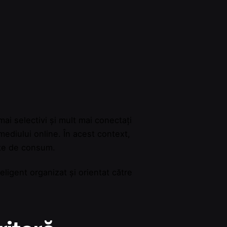
ai selectivi și mult mai conectați
mediului online. În acest context,
nte de consum.
eligent organizat și orientat către