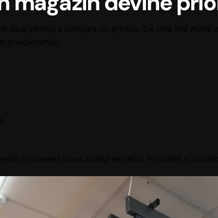
în magazin devine prio
ine doar pentru a cumpăra un produs. De cele mai multe ori
e și experiență.
e
isit și coerent cresc timpul petrecut în locație și probab