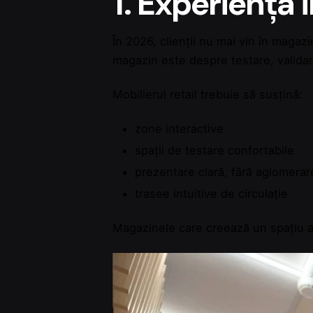
1. Experiența 
În 2026, clienții nu mai vin în magaz
magazin este despre testare, validar
Mobilierul retail trebuie să susțină:
zone interactive
spații de testare confortabile
prezentare clară, fără aglomerar
trasee intuitive de circulație
Magazinele care creează un spațiu aer