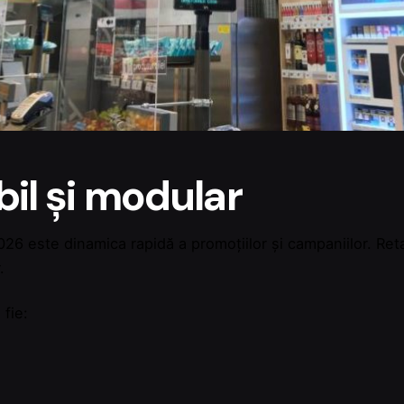
ibil și modular
6 este dinamica rapidă a promoțiilor și campaniilor. Retai
.
 fie: