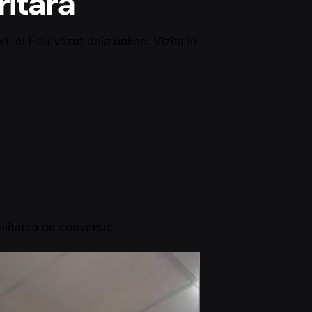
ritară
, ei l-au văzut deja online. Vizita în
ilitatea de conversie.