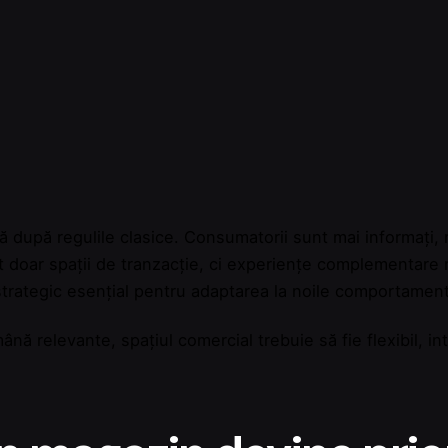
 după regulile clasice. Consumatorii sunt mai informați, m
nt doar spații de tranzacție, ci experiențe complementare 
trategic esențial pentru adaptarea la noile comportame
nă relevante, spațiul comercial trebuie să fie flexibil, int