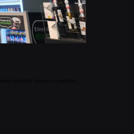
lerii schimbă frecvent colecțiile,