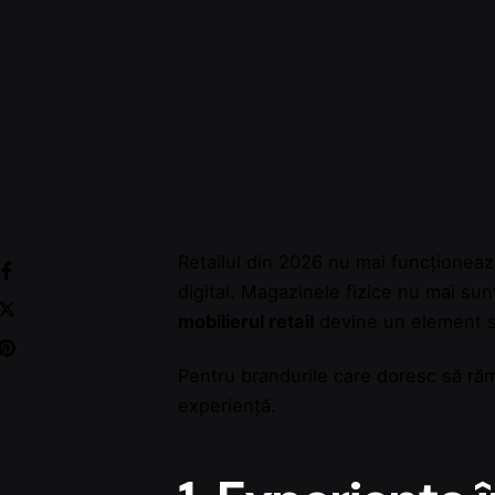
Retailul din 2026 nu mai funcționează
digital. Magazinele fizice nu mai su
mobilierul retail
devine un element s
Pentru brandurile care doresc să rămâ
experiență.