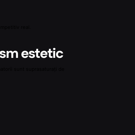
mpetitiv real.
ism estetic
matorii sunt suprasaturați de