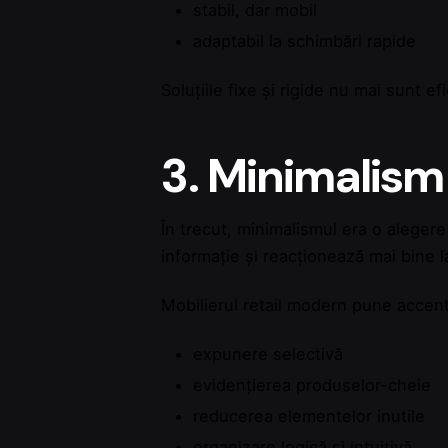
stabil, dar mobil
adaptabil la schimbări rapide
Soluțiile fixe și rigide nu mai sunt e
3. Minimalism
În trecut, minimalismul era o alegere
informație și reacționează mai bine la
Mobilierul retail modern pune accen
expunere selectivă
evidențierea produselor-cheie
reducerea elementelor inutile
organizare logică și intuitivă