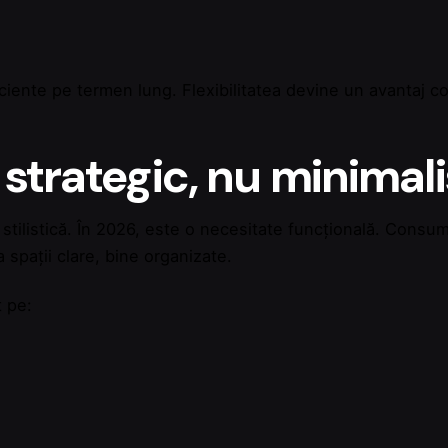
ficiente pe termen lung. Flexibilitatea devine un avantaj co
 strategic, nu minimal
 stilistică. În 2026, este o necesitate funcțională. Consu
 spații clare, bine organizate.
t pe: